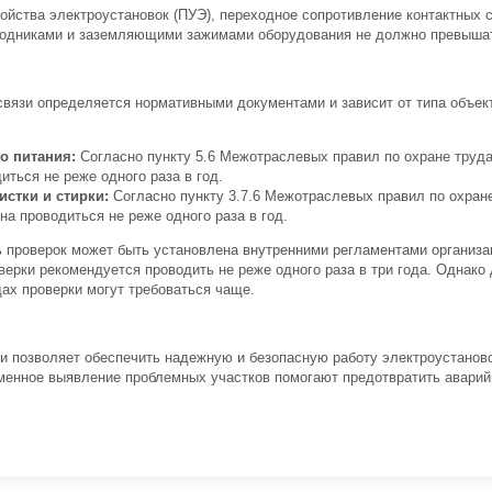
ройства электроустановок (ПУЭ), переходное сопротивление контактных
одниками и заземляющими зажимами оборудования не должно превышат
вязи определяется нормативными документами и зависит от типа объект
о питания:
Согласно пункту 5.6 Межотраслевых правил по охране труда
ться не реже одного раза в год.
стки и стирки:
Согласно пункту 3.7.6 Межотраслевых правил по охране
а проводиться не реже одного раза в год.
ь проверок может быть установлена внутренними регламентами организ
верки рекомендуется проводить не реже одного раза в три года. Однако
ах проверки могут требоваться чаще.
и позволяет обеспечить надежную и безопасную работу электроустанов
менное выявление проблемных участков помогают предотвратить аварий