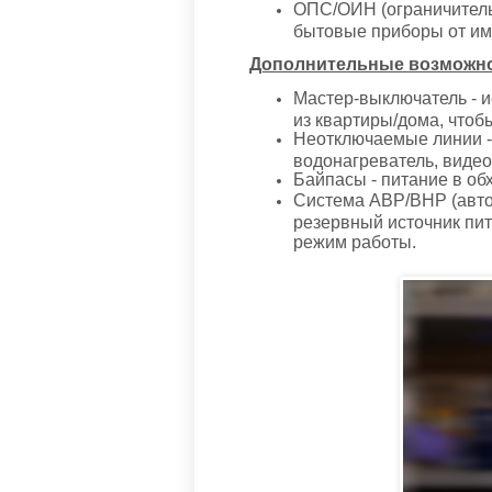
ОПС/ОИН (ограничитель
бытовые приборы от им
Дополнительные возможно
Мастер-выключатель - и
из квартиры/дома, чтоб
Неотключаемые линии - 
водонагреватель, видео
Байпасы - питание в об
Система АВР/ВНР (автом
резервный источник пи
режим работы.