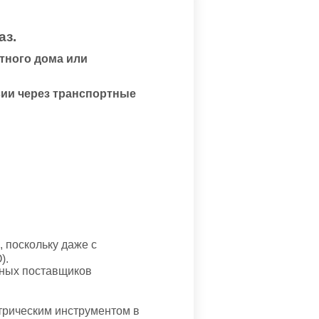
аз.
тного дома или
сии через транспортные
 поскольку даже с
).
нных поставщиков
трическим инструментом в