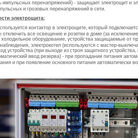
 импульсных перенапряжений) - защищает электрощит и эл
пульсных и грозовых перенапряжений в сети.
сти электрощита:
спользуется контактор в электрощите, который подключает
ы отключить все освещение и розетки в доме (за исключени
холодильное оборудование, устройства защищаемые от про
наблюдения, электрокотел (используются с мастер-выключа
ход устройства (при выходе из строя защитного устройства,
атический ввод резерва) - при пропадании питания автом
тания и при появление основного питания автоматически 