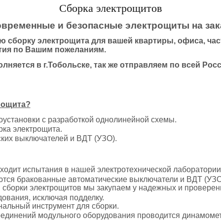
Сборка электрощитов
временные и безопасные электрощиты на зак
сборку электрощита для вашей квартиры, офиса, час
ия по Вашим пожеланиям.
няется в г.Тобольске, так же отправляем по всей Рос
рощита?
оустановки с разработкой однолинейной схемы.
ка электрощита.
ких выключателей и ВДТ (УЗО).
одит испытания в нашей электротехнической лаборатории,
ются бракованные автоматические выключатели и ВДТ (УЗО
 сборки электрощитов мы закупаем у надежных и провере
ования, исключая подделку.
альный инструмент для сборки.
оединений модульного оборудования проводится динамоме