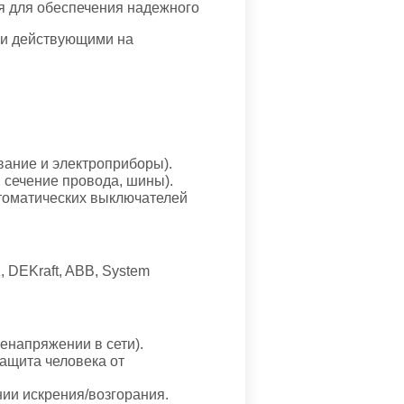
я для обеспечения надежного
ми действующими на
вание и электроприборы).
 сечение провода, шины).
втоматических выключателей
 DEKraft, ABB, System
енапряжении в сети).
ащита человека от
нии искрения/возгорания.