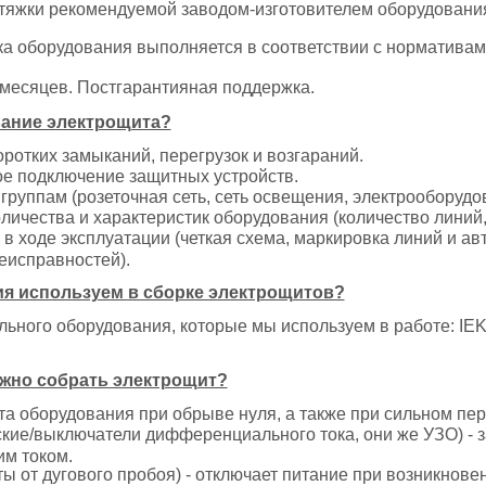
затяжки рекомендуемой заводом-изготовителем оборудовани
ка оборудования выполняется в соответствии с норматива
2 месяцев. Постгарантияная поддержка.
вание электрощита?
ротких замыканий, перегрузок и возгараний.
ое подключение защитных устройств.
 группам (розеточная сеть, сеть освещения, электрооборудо
личества и характеристик оборудования (количество линий,
в ходе эксплуатации (четкая схема, маркировка линий и а
еисправностей).
я используем в сборке электрощитов?
ного оборудования, которые мы используем в работе: IEK,
жно собрать электрощит?
а оборудования при обрыве нуля, а также при сильном пер
ие/выключатели дифференциального тока, они же УЗО) - з
им током.
ы от дугового пробоя) - отключает питание при возникнове