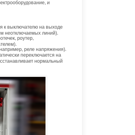
ектрооборудование, и
ся к выключателю на выходе
ем неотключаемых линий).
течек, роутер,
телем).
 например, реле напряжения).
атически переключается на
восстанавливает нормальный