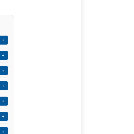
+
+
+
+
+
+
+