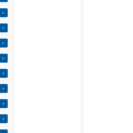
+
+
+
+
+
+
+
+