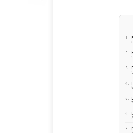
1.
6
2.
5
3.
5
4.
5
5.
7
6.
2
7.