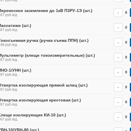
87 руб./ед.
Переносное заземление до 1кВ ПЗРУ-1Э (шт.)
-
0
67 руб./ед.
Пассатижи (шт.)
-
0
87 руб./ед.
Токосъемная ручка (ручка съема ППН) (шт.)
-
0
48 руб./ед.
Мультиметр (клещи токоизмерительные) (шт.)
-
0
67 руб./ед.
ИНО-1/УНН (шт.)
-
0
87 руб./ед.
Отвертка изолирующая прямой шлиц (шт.)
-
0
87 руб./ед.
Отвертка изолирующая крестовая (шт.)
-
0
87 руб./ед.
Клещи изолирующие КИ-10 (шт.)
-
0
67 руб./ед.
УВН-10/УВН-80 (шт.)